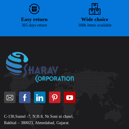
Easy return
Wide choice
365 days return
100k items available
C-130,Sumel -7, N.H.8, Nr.Soni ni chawl,
Rakhial – 380023, Ahmedabad, Gujarat.